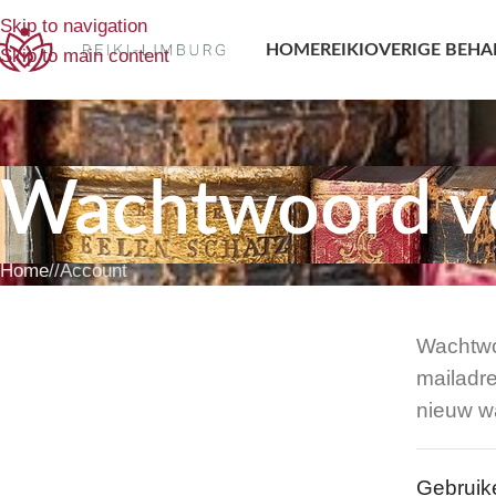
Skip to navigation
HOME
REIKI
OVERIGE BEHA
Skip to main content
Wachtwoord v
Home
/
Account
Wachtwo
mailadre
nieuw wa
Gebruik