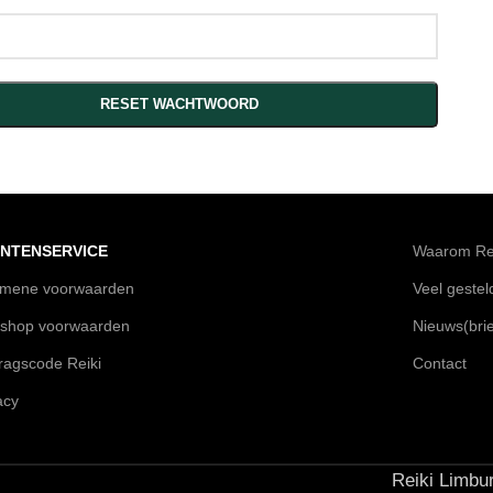
RESET WACHTWOORD
NTENSERVICE
Waarom Rei
emene voorwaarden
Veel geste
shop voorwaarden
Nieuws(brie
agscode Reiki
Contact
acy
Reiki Limbur