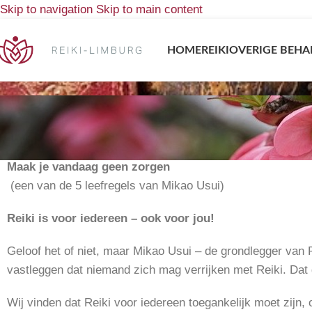
Skip to navigation
Skip to main content
HOME
REIKI
OVERIGE BEHA
Prijslijst Reiki behande
Home
/
Reiki behandeling
/
Prijslijst Reiki behandeling(en)
Maak je vandaag geen
zorgen
(een van de 5 leefregels van Mikao Usui)
Reiki is voor iedereen – ook voor jou!
Geloof het of niet, maar Mikao Usui – de grondlegger van Re
vastleggen dat niemand zich mag verrijken met Reiki. Dat 
Wij vinden dat Reiki voor iedereen toegankelijk moet zijn, 