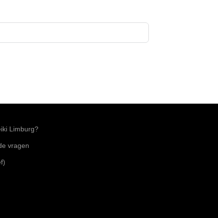
ki Limburg?
lde vragen
f)