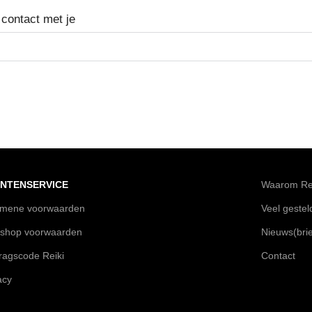
 contact met je
NTENSERVICE
Waarom Rei
emene voorwaarden
Veel geste
shop voorwaarden
Nieuws(brie
agscode Reiki
Contact
acy