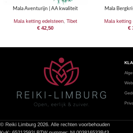
Mala Aventurijn | AA kwaliteit
Mala Bergkris
Mala ketting edelsteen
,
Tibet
Mala ketting
€
42,50
€
KLA
Alg
Web
Gedr
Priv
© Reiki Limburg 2026. Alle rechten voorbehouden
KvK: 65212592/ BTW nummer: NL003816533B43