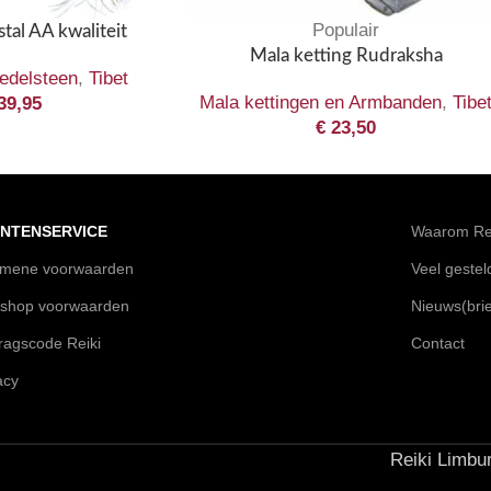
Populair
tal AA kwaliteit
Mala ketting Rudraksha
 edelsteen
,
Tibet
Mala kettingen en Armbanden
,
Tibe
39,95
€
23,50
NTENSERVICE
Waarom Rei
emene voorwaarden
Veel geste
shop voorwaarden
Nieuws(brie
agscode Reiki
Contact
acy
Reiki Limbur