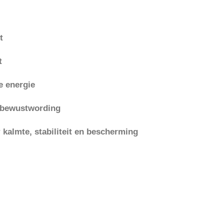
t
t
e energie
n bewustwording
r
kalmte, stabiliteit en bescherming