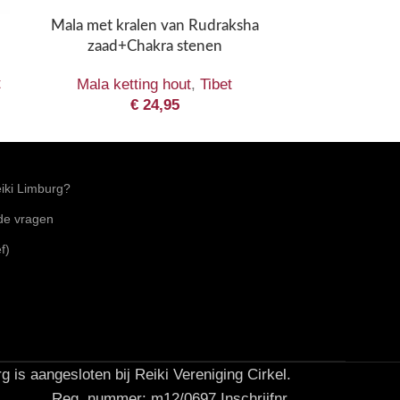
Mala met kralen van Rudraksha
Tibeta
zaad+Chakra stenen
t
Mala ketting hout
,
Tibet
€
24,95
ki Limburg?
lde vragen
f)
g is aangesloten bij Reiki Vereniging Cirkel.
Reg. nummer: m12/0697 Inschrijfnr.