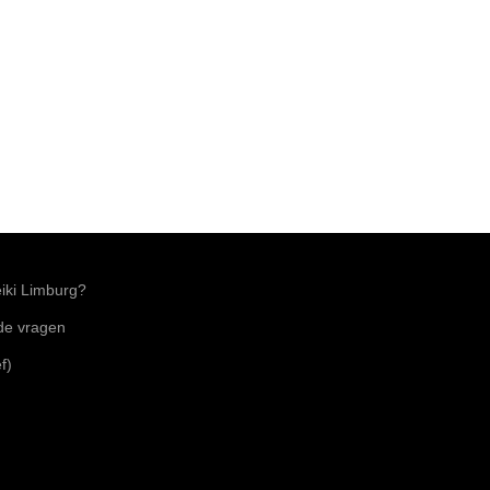
ki Limburg?
lde vragen
f)