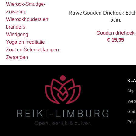
Wierook-Smudge-
Zuivering
Ruwe Gouden Driehoek Edels
Wierookhouders en
5cm.
branders
Gouden driehoek
Windgong
€
15,95
Yoga en meditatie
Zout en Seleniet lampen
Zwaarden
KLA
Alg
Web
Gedr
Priv