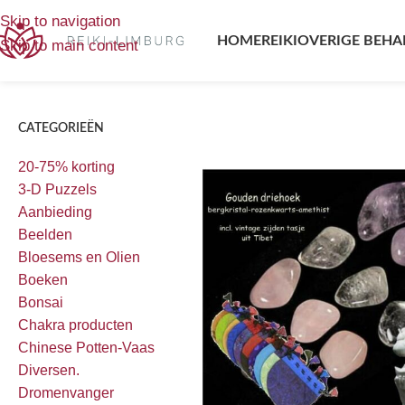
Home
/
Producten getagged “gouden driehoek”
Toont alle 5 
Skip to navigation
HOME
REIKI
OVERIGE BEHA
Skip to main content
CATEGORIEËN
20-75% korting
3-D Puzzels
Aanbieding
Beelden
Bloesems en Olien
Boeken
Bonsai
Chakra producten
Chinese Potten-Vaas
Diversen.
Dromenvanger