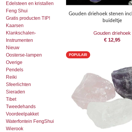
Edelsteen en kristallen
Feng Shui
Gouden driehoek stenen incl
Gratis producten TIP!
buideltje
Kaarsen
Gouden driehoek
Klankschalen-
€
12,95
Instrumenten
Nieuw
Oosterse-lampen
POPULAIR
Overige
Pendels
Reiki
Sfeerlichten
Sieraden
Tibet
Tweedehands
Voordeelpakket
Waterfontein FengShui
Wierook