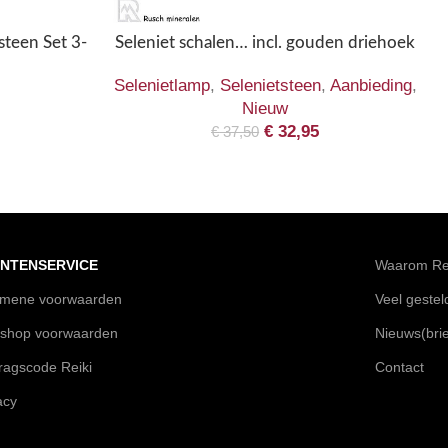
teen Set 3-
Seleniet schalen… incl. gouden driehoek
Selenietlamp
,
Selenietsteen
,
Aanbieding
,
Nieuw
€
32,95
€
37,50
NTENSERVICE
Waarom Rei
emene voorwaarden
Veel geste
shop voorwaarden
Nieuws(brie
agscode Reiki
Contact
acy