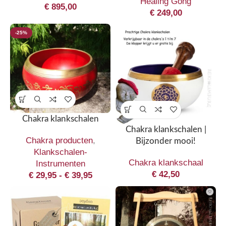
Healing Gong
€
895,00
€
249,00
-25%
Chakra klankschalen
Chakra klankschalen |
Chakra producten
,
Bijzonder mooi!
Klankschalen-
Chakra klankschaal
Instrumenten
€
42,50
€
29,95
-
€
39,95