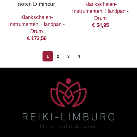
Klankschalen-
noten D-mineur
Instrumenten
,
Handpan -
Klankschalen-
Drum
Instrumenten
,
Handpan -
€
54,95
Drum
€
172,50
1
2
3
4
→