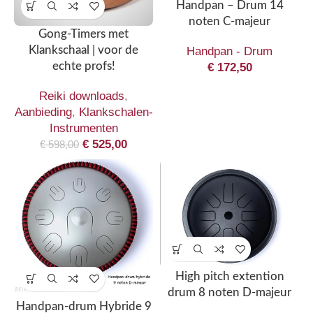
Handpan – Drum 14
noten C-majeur
Gong-Timers met
Klankschaal | voor de
Handpan - Drum
echte profs!
€
172,50
Reiki downloads
,
Aanbieding
,
Klankschalen-
Instrumenten
€
525,00
€
598,00
High pitch extention
drum 8 noten D-majeur
Handpan-drum Hybride 9