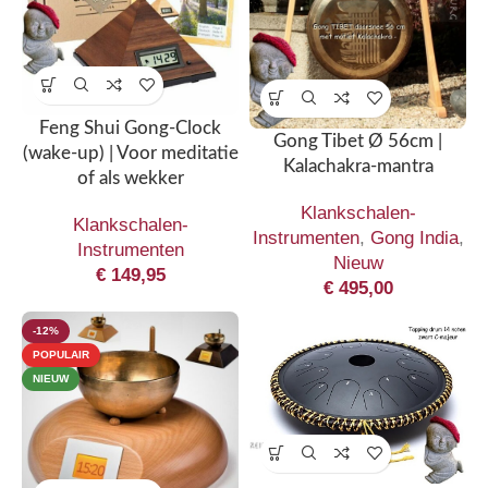
Feng Shui Gong-Clock
Gong Tibet Ø 56cm |
(wake-up) | Voor meditatie
Kalachakra-mantra
of als wekker
Klankschalen-
Klankschalen-
Instrumenten
,
Gong India
,
Instrumenten
Nieuw
€
149,95
€
495,00
-12%
POPULAIR
NIEUW