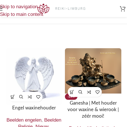
Home
/
Resultaat 1–12 van de 13 resultaten
Skip to navigation
Sfeerlichten
wordt getoond
Skip to main content
-14%
Ganesha | Met houder
Engel waxinehouder
voor waxine & wierook |
zéér mooi!
Beelden engelen
,
Beelden
Religie
,
Nieuw
,