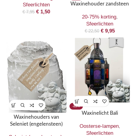
Waxinehouder zandsteen
Sfeerlichten
€
1,50
€
7,95
20-75% korting
,
Sfeerlichten
€
9,95
€
22,50
-22%
Waxinelicht Bali
Waxinehouders van
Seleniet (engelensteen)
Oosterse-lampen
,
Sfeerlichten