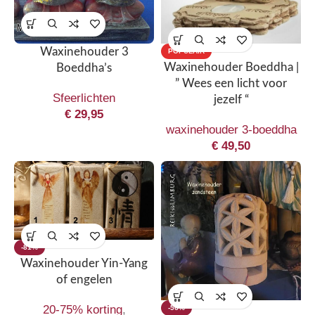
Waxinehouder 3
POPULAIR
Waxinehouder Boeddha |
Boeddha’s
” Wees een licht voor
Sfeerlichten
jezelf “
€
29,95
waxinehouder 3-boeddha
€
49,50
-81%
Waxinehouder Yin-Yang
of engelen
20-75% korting
,
-56%