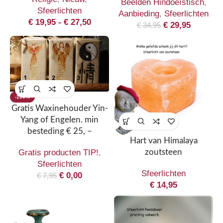
Beelden Hindoeïstisch
,
Sfeerlichten
Aanbieding
,
Sfeerlichten
€
19,95
-
€
27,50
€
29,95
€
34,95
-100%
Gratis Waxinehouder Yin-
Yang of Engelen. min
besteding € 25, –
Hart van Himalaya
Gratis producten TIP!
,
zoutsteen
Sfeerlichten
Sfeerlichten
€
0,00
€
7,95
€
14,95