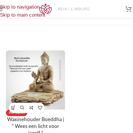
Home
/
Sfeerlichten
/
Enig
Skip to navigation
waxinehouder 3-boeddha
resultaat
Skip to main content
POPULAIR
Waxinehouder Boeddha |
” Wees een licht voor