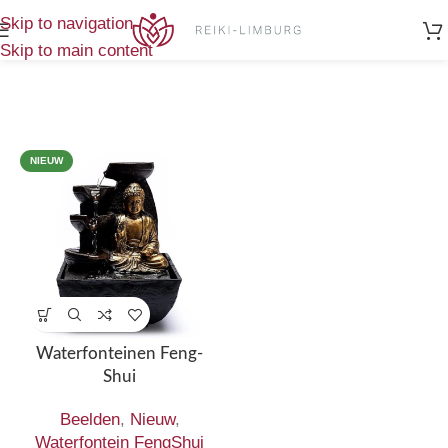
Home
/
Waterfontein FengShui
Enig resultaat
Skip to navigation
Skip to main content
NIEUW
Waterfonteinen Feng-
Shui
Beelden
,
Nieuw
,
Waterfontein FengShui