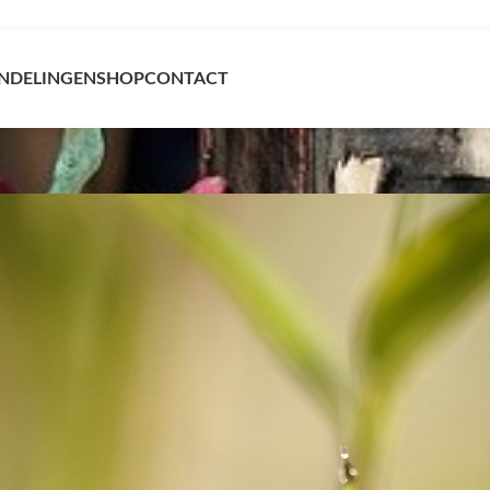
NDELINGEN
SHOP
CONTACT
Remedy
sis met de vijf Bach bloesems Cherry Plum, Clematis, Imp
 uit vijf Bach bloesems: Rock Rose (zonneroosje), Clemati
t helpt het beste uit jezelf te halen in situaties zoals een