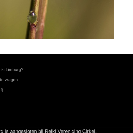
ki Limburg?
lde vragen
f)
g is aangesloten bij Reiki Vereniging Cirkel.