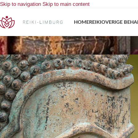
Skip to navigation
Skip to main content
HOME
REIKI
OVERIGE BEHA
Bach Rescue 
Home
/
Bach Bloesems
/
Bach Rescue Remedy
Bach RESCUE® is een voedingssupplement op natuurlijke ba
Gemakkelijk in gebruik. Overal en altijd.
Bach Rescue is een tinctuur van een bloesemmix en bestaat
Cherry Plum (kerspruim) en Star of Bethlehem (vogelmelk). He
een presentatie, afzwemmen bij kinderen etc.