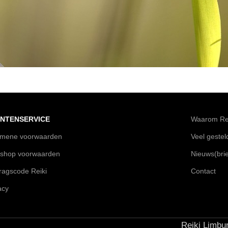
NTENSERVICE
Waarom Rei
emene voorwaarden
Veel geste
shop voorwaarden
Nieuws(brie
agscode Reiki
Contact
acy
Reiki Limbur