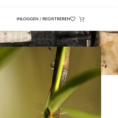
INLOGGEN / REGISTREREN
atiens, Rock Rose en Star of Bethlehem.
s (bosrank), Impatiens (reuzenbalsemien),
 (rij)examen, tandartsbezoek, het geven van