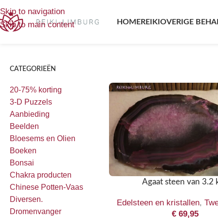
Home
/
Tweedehands
Toont alle 5 resultaten
Skip to navigation
HOME
REIKI
OVERIGE BEHA
Skip to main content
CATEGORIEËN
20-75% korting
3-D Puzzels
Aanbieding
Beelden
Bloesems en Olien
Boeken
Bonsai
Chakra producten
Agaat steen van 3.2 k
Chinese Potten-Vaas
Diversen.
Edelsteen en kristallen
,
Twe
Dromenvanger
€
69,95