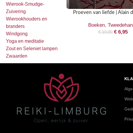
Wierook-Smudge-
Zuivering
Proeven van liefde | Alain 
Wierookhouders en
Boeken
,
Tweedehan
branders
€
6,95
€
10,00
Windgong
Yoga en meditatie
Zout en Seleniet lampen
Zwaarden
KLA
Alg
Web
Gedr
Priv