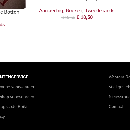
Aanbieding
,
Boeken
,
Tweedehands
de Botton
€
10,50
€
19,50
ds
NTENSERVICE
Waarom Rei
emene voorwaarden
Veel geste
shop voorwaarden
Nieuws(brie
agscode Reiki
Contact
acy