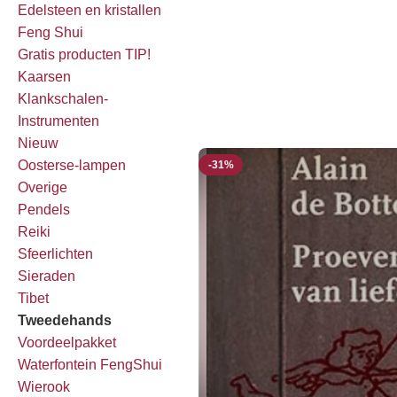
Edelsteen en kristallen
Feng Shui
Gratis producten TIP!
Kaarsen
Klankschalen-
Instrumenten
Nieuw
Oosterse-lampen
-31%
Overige
Pendels
Reiki
Sfeerlichten
Sieraden
Tibet
Tweedehands
Voordeelpakket
Waterfontein FengShui
Wierook