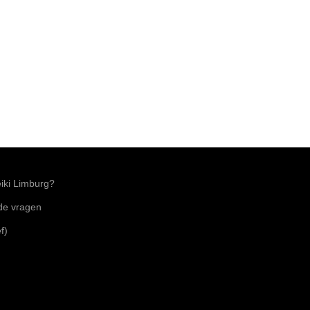
ki Limburg?
lde vragen
f)