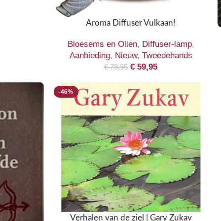
Aroma Diffuser Vulkaan!
Bloesems en Olien
,
Diffuser-lamp
,
Aanbieding
,
Nieuw
,
Tweedehands
€
59,95
€
79,95
-46%
Verhalen van de ziel | Gary Zukav