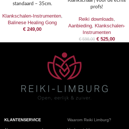
Klankschaal | voor de echte
standaard – 35cm.
profs!
Klankschalen-Instrumenten
,
Reiki downloads
,
Balinese Healing Gong
Aanbieding
,
Klankschalen-
€
249,00
Instrumenten
€
525,00
€
598,00
KLANTENSERVICE
Waarom Reiki Limburg?