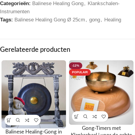
Categorieën:
Balinese Healing Gong
,
Klankschalen-
Instrumenten
Tags:
Balinese Healing Gong Ø 25cm
,
gong
,
Healing
Gerelateerde producten
-12%
POPULAIR
NIEUW
Gong-Timers met
Balinese Healing-Gong in