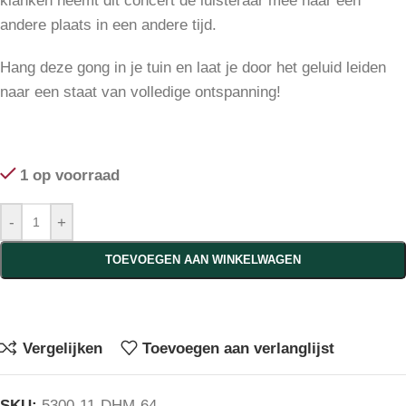
klanken neemt dit concert de luisteraar mee naar een
andere plaats in een andere tijd.
Hang deze gong in je tuin en laat je door het geluid leiden
naar een staat van volledige ontspanning!
1 op voorraad
-
+
TOEVOEGEN AAN WINKELWAGEN
Vergelijken
Toevoegen aan verlanglijst
SKU:
5300-11-DHM-64