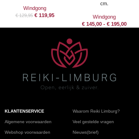
cm.
Windgong
€
119,95
€
129,95
Windgong
€
145,00
-
€
195,00
KLANTENSERVICE
Waarom Reiki Limburg?
Algemene voorwaarden
Veel gestelde vragen
Webshop voorwaarden
Nieuws(brief)