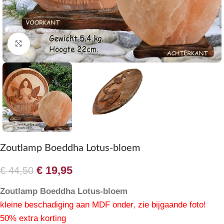
Klik om te vergroten
Zoutlamp Boeddha Lotus-bloem
€
19,95
€
44,50
Zoutlamp Boeddha Lotus-bloem
kleine beschadiging aan MDF onder, zie bijgaande foto!
50% extra korting