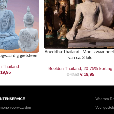
Boeddha-Thailand | Mooi zwaar bee
gwaardig gietsteen
van ca. 3 kilo
n Thailand
Beelden Thailand
,
20-75% korting
19,95
€
19,95
€
42,50
NTENSERVICE
Waarom Rei
emene voorwaarden
Veel geste