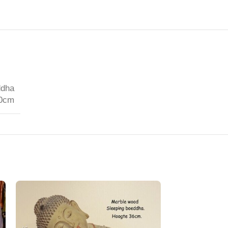
ddha
40cm