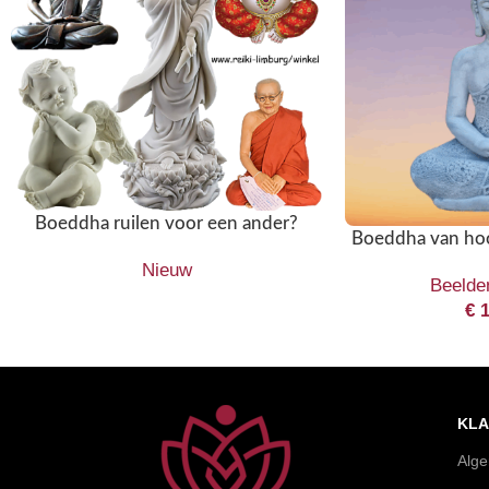
Boeddha ruilen voor een ander?
Boeddha van hoo
Nieuw
Beelde
€
1
KLA
Alg