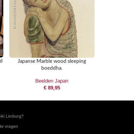
ld
Lucky Boeddh
Japanse Marble wood sleeping
boeddha.
Be
Beelden Japan
€
89,95
ki Limburg?
lde vragen