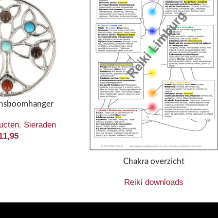
ensboomhanger
ucten
,
Sieraden
11,95
Chakra overzicht
Reiki downloads