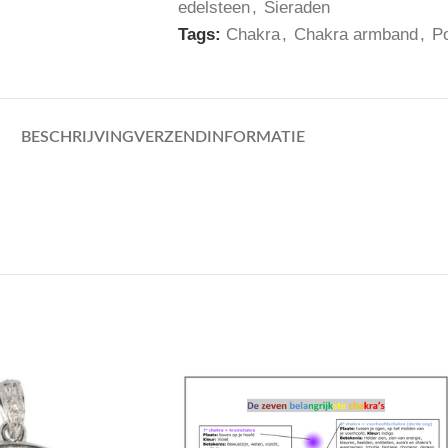
edelsteen
,
Sieraden
Tags:
Chakra
,
Chakra armband
,
P
BESCHRIJVING
VERZENDINFORMATIE