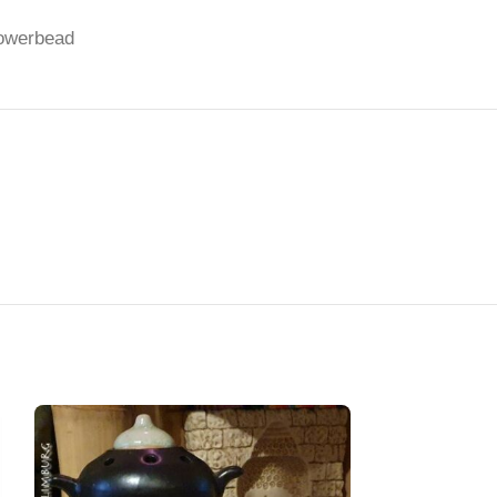
owerbead