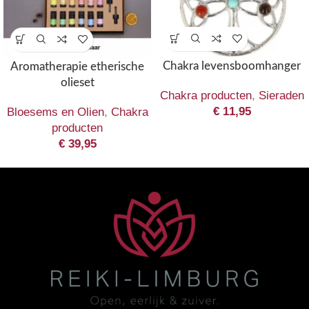
Chakra levensboomhanger
Aromatherapie etherische
olieset
Chakra producten
,
Sieraden
€
11,95
Bloesems en Olien
,
Chakra
producten
€
39,95