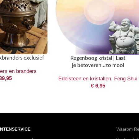
branders exclusief
Regenboog kristal | Laat
je betoveren…zo mooi
ers en branders
39,95
Edelsteen en kristallen
,
Feng Shui
€
6,95
NTENSERVICE
Waarom Rei