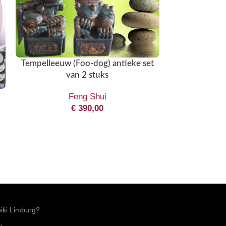
Tempelleeuw (Foo-dog) antieke set
van 2 stuks
-
Feng Shui
Tempelleeuwe
€
390,00
stuks.
Beelden Exclu
€
26
ki Limburg?