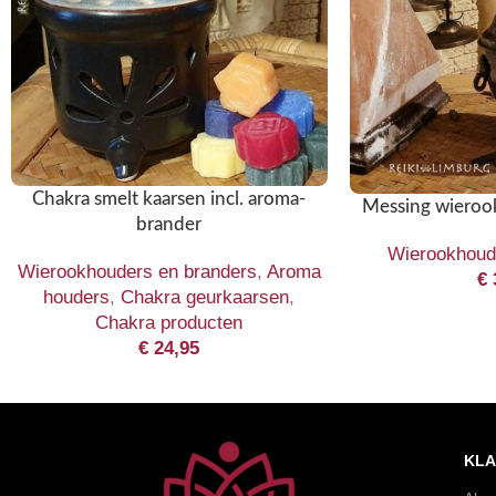
Chakra smelt kaarsen incl. aroma-
Messing wierook
brander
Wierookhoud
Wierookhouders en branders
,
Aroma
€
houders
,
Chakra geurkaarsen
,
Chakra producten
€
24,95
KLA