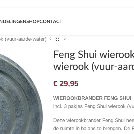
NDELINGEN
SHOP
CONTACT
ok (vuur-aarde-water)
Feng Shui wierookh
wierook (vuur-aar
€
29,95
WIEROOKBRANDER FENG SHUI
incl. 3 pakjes Feng Shui wierook (v
Deze wierookbrander Feng Shui heef
de ruimte in balans te brengen. De 