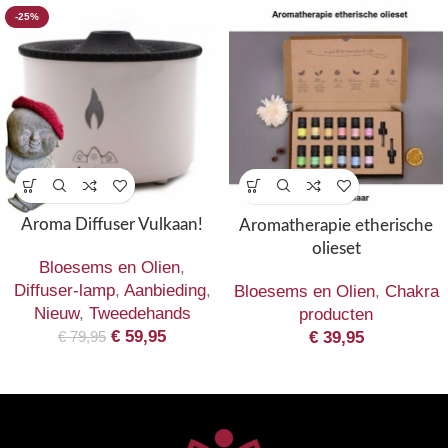
-25%
Aroma Diffuser Vulkaan!
Aromatherapie etherische
olieset
Bloesems en Olien
,
Diffuser-lamp
,
Aanbieding
,
Bloesems en Olien
,
Chakra
Nieuw
,
Tweedehands
producten
€
59,95
€
39,95
€
79,95