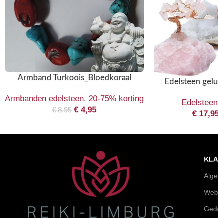
Armband Turkoois_Bloedkoraal
Edelsteen gel
Armbanden edelsteen
,
20-75% korting
Edelsteen 
€
4,95
€
8,95
€
17,9
KLA
Alg
Web
Gedr