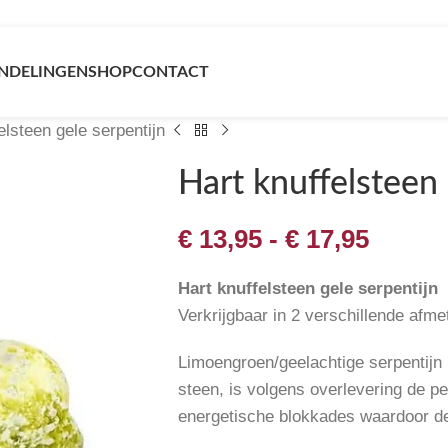
NDELINGEN
SHOP
CONTACT
elsteen gele serpentijn
Hart knuffelsteen 
€
13,95
-
€
17,95
Hart knuffelsteen gele serpentijn
Verkrijgbaar in 2 verschillende afme
Limoengroen/geelachtige serpentijn 
steen, is volgens overlevering de p
energetische blokkades waardoor de