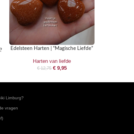
Edelsteen Harten | “Magische Liefde”
?
Hart
Harten van liefde
Hart
€
9,95
€
12,75
ki Limburg?
lde vragen
f)