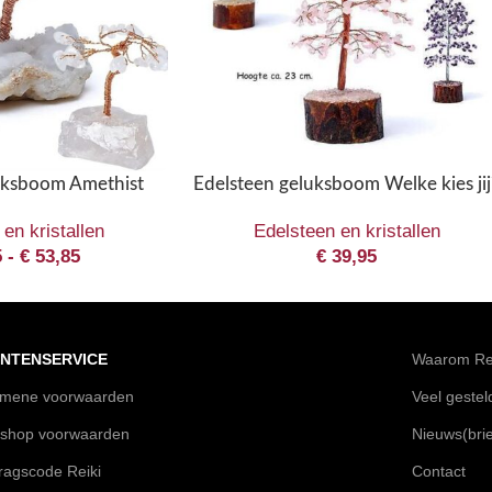
uksboom Amethist
Edelsteen geluksboom Welke kies jij
en kristallen
Edelsteen en kristallen
5
-
€
53,85
€
39,95
NTENSERVICE
Waarom Rei
emene voorwaarden
Veel geste
shop voorwaarden
Nieuws(brie
agscode Reiki
Contact