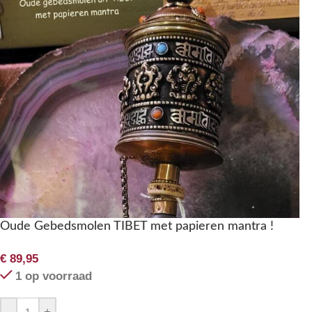
Oude Gebedsmolen TIBET met papieren mantra !
€
89,95
1 op voorraad
-
+