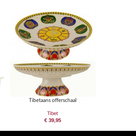
Tibetaans offerschaal
Tibetaanse Boe
Tibet
Beeld
€
39,95