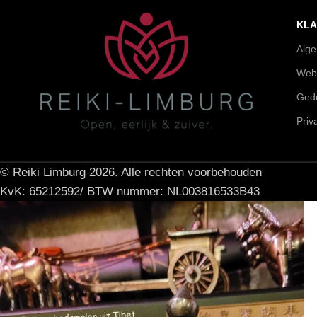
KLA
Alg
Web
Gedr
Priv
© Reiki Limburg 2026. Alle rechten voorbehouden
KvK: 65212592/ BTW nummer: NL003816533B43