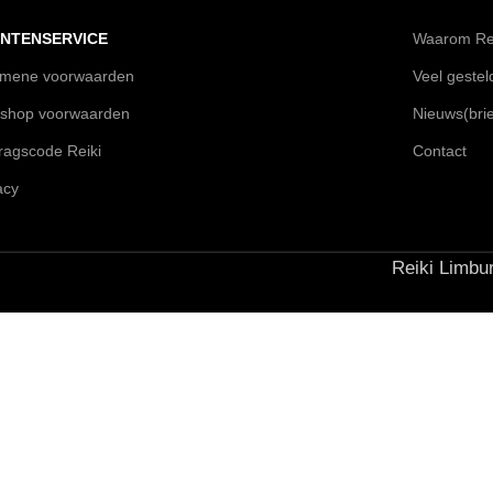
NTENSERVICE
Waarom Rei
emene voorwaarden
Veel geste
shop voorwaarden
Nieuws(brie
agscode Reiki
Contact
acy
Reiki Limbur