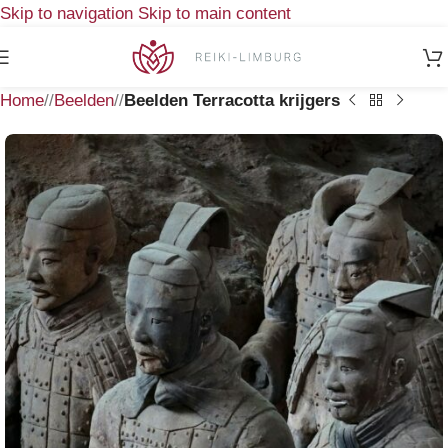
Skip to navigation
Skip to main content
Home
/
Beelden
/
Beelden Terracotta krijgers