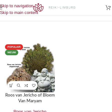
Home
/
Enig
Skip to navigation
Producten getagged “Roos van Jericho”
resultaat
Skip to main content
POPULAIR
NIEUW
Roos van Jericho of Bloem
Van Maryam
Roos van Jericho