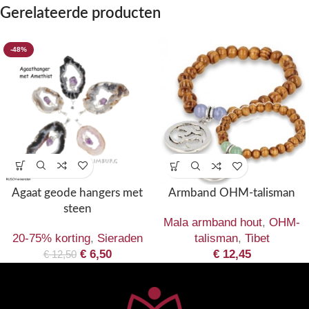
Gerelateerde producten
-48%
Agaat geode hangers met
Armband OHM-talisman
steen
Mala armband hout
,
OHM-
20-75% korting
,
Sieraden
talisman
,
Tibet
€
6,50
€
12,45
€
12,50