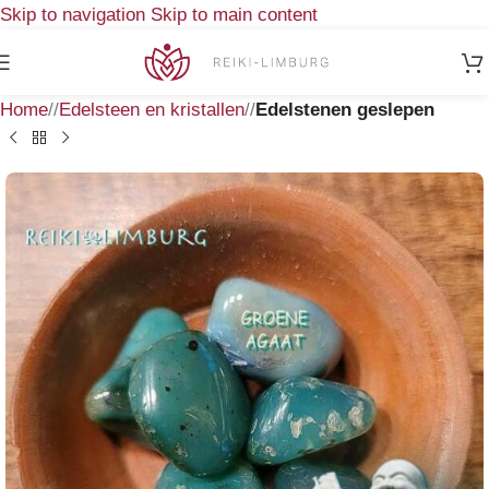
Skip to navigation
Skip to main content
Home
/
Edelsteen en kristallen
/
Edelstenen geslepen