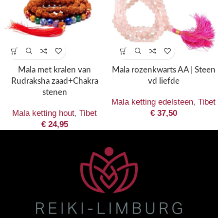
Mala met kralen van
Mala rozenkwarts AA | Steen
Rudraksha zaad+Chakra
vd liefde
stenen
Mala ketting edelsteen
,
Tibet
Mala ketting hout
,
Tibet
€
37,50
€
24,95