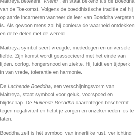
Maitreya betekent
“vriend”
, en staat bekend als de Boeddha
van de Toekomst. Volgens de boeddhistische traditie zal hij
op aarde incarneren wanneer de leer van Boeddha vergeten
is. Als gewoon mens zal hij opnieuw de waarheid ontdekken
en deze delen met de wereld.
Maitreya symboliseert vreugde, mededogen en universele
liefde. Zijn komst wordt geassocieerd met het einde van
lijden, oorlog, hongersnood en ziekte. Hij luidt een tijdperk
in van vrede, tolerantie en harmonie.
De
Lachende Boeddha
, een verschijningsvorm van
Maitreya, staat symbool voor geluk, voorspoed en
blijdschap. De
Huilende Boeddha
daarentegen beschermt
tegen negativiteit en helpt je zorgen en onzekerheden los te
laten.
Boeddha zelf is hét symbool van innerlijke rust, verlichting