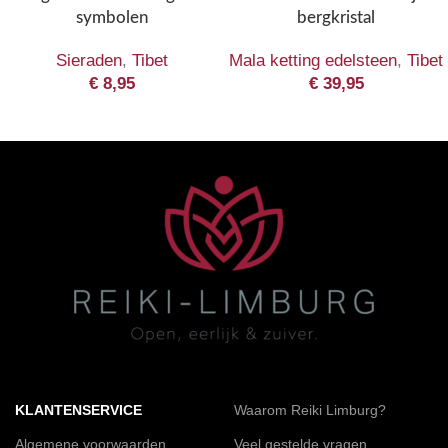
symbolen
bergkristal
Sieraden
,
Tibet
Mala ketting edelsteen
,
Tibet
€
8,95
€
39,95
KLANTENSERVICE
Waarom Reiki Limburg?
Algemene voorwaarden
Veel gestelde vragen