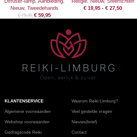
Diffuser-lamp
,
Aanbieding
,
Religie
,
Nieuw
,
Sfeerlichten
Nieuw
,
Tweedehands
€
19,95
-
€
27,50
€
59,95
€
79,95
KLANTENSERVICE
Waarom Reiki Limburg?
Algemene voorwaarden
Veel gestelde vragen
Webshop voorwaarden
Nieuws(brief)
Gedragscode Reiki
Contact