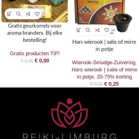
Gratis geurkorrels voor
aroma branders. Bij elke
bestelling!
Hars wierook | salie of mirre
in potje
Gratis producten TIP!
€
0,00
€
1,45
Wierook-Smudge-Zuivering
,
Hars wierook | salie of mirre
in potje
,
20-75% korting
€
0,25
€
0,50