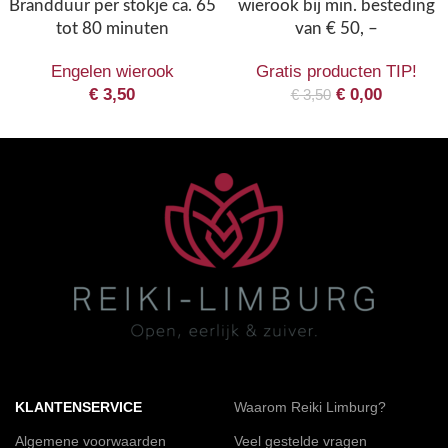
Brandduur per stokje ca. 65
wierook bij min. besteding
tot 80 minuten
van € 50, –
Engelen wierook
Gratis producten TIP!
€
3,50
€
0,00
€
3,50
KLANTENSERVICE
Waarom Reiki Limburg?
Algemene voorwaarden
Veel gestelde vragen