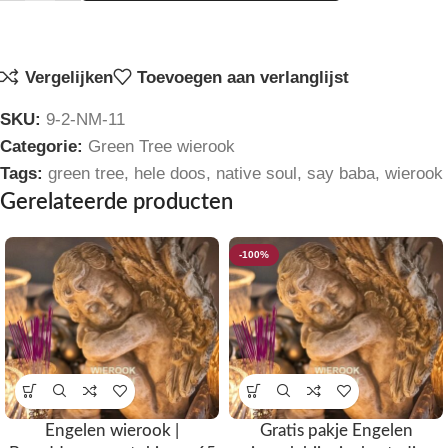
Vergelijken
Toevoegen aan verlanglijst
SKU:
9-2-NM-11
Categorie:
Green Tree wierook
Tags:
green tree
,
hele doos
,
native soul
,
say baba
,
wierook
Gerelateerde producten
-100%
Engelen wierook |
Gratis pakje Engelen