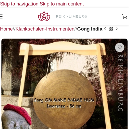
Skip to navigation
Skip to main content
Home
/
Klankschalen-Instrumenten
/
Gong India