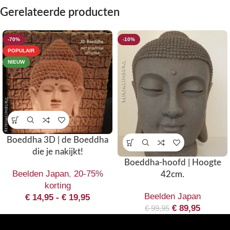
Gerelateerde producten
-70%
-10%
POPULAIR
NIEUW
Boeddha 3D | de Boeddha
die je nakijkt!
Boeddha-hoofd | Hoogte
Beelden Japan
,
20-75%
42cm.
korting
Beelden Japan
€
14,95
-
€
19,95
€
89,95
€
99,95