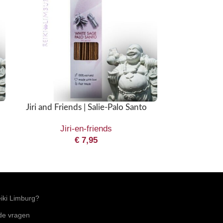
Jiri and Friends | Salie-Palo Santo
Jiri and Frien
Jiri-en-friends
€
7,95
Jir
ki Limburg?
lde vragen