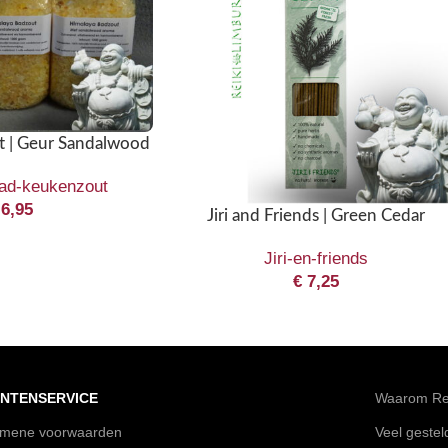
t | Geur Sandalwood
ad-keukenzout
6,95
Jiri and Friends | Green Cedar
Jiri-en-friends
€
7,25
NTENSERVICE
Waarom Rei
emene voorwaarden
Veel geste