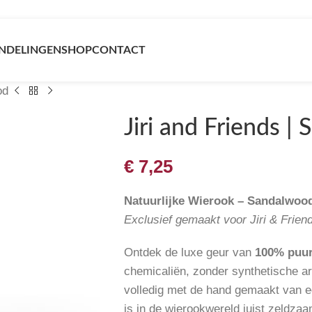
NDELINGEN
SHOP
CONTACT
od
Jiri and Friends |
€
7,25
Natuurlijke Wierook – Sandalwood 
Exclusief gemaakt voor Jiri & Frien
Ontdek de luxe geur van
100% puu
chemicaliën, zonder synthetische a
volledig met de hand gemaakt van ec
is in de wierookwereld juist zeldzaa