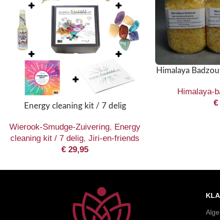
Himalaya Badzou
Himalaya-b
€
Energy cleaning kit / 7 delig
Wierook-Smudge-Zuivering
,
Energy
cleaning kit / 7 delig
,
Jiri-en-friends
€
29,95
KLA
Alg