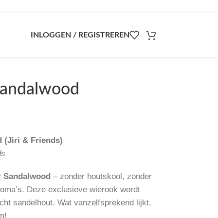
INLOGGEN / REGISTREREN
 Sandalwood
(Jiri & Friends)
ds
r Sandalwood
– zonder houtskool, zonder
roma’s. Deze exclusieve wierook wordt
ht sandelhout. Wat vanzelfsprekend lijkt,
m!