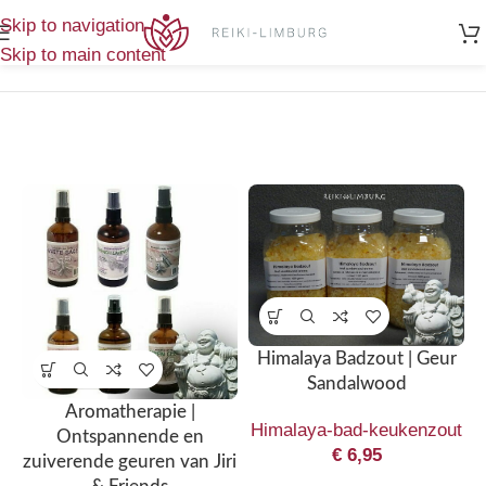
Home
/
Toont alle 3
Skip to navigation
Producten getagged “Sandalwood”
resultaten
Skip to main content
Himalaya Badzout | Geur
Sandalwood
Aromatherapie |
Himalaya-bad-keukenzout
Ontspannende en
€
6,95
zuiverende geuren van Jiri