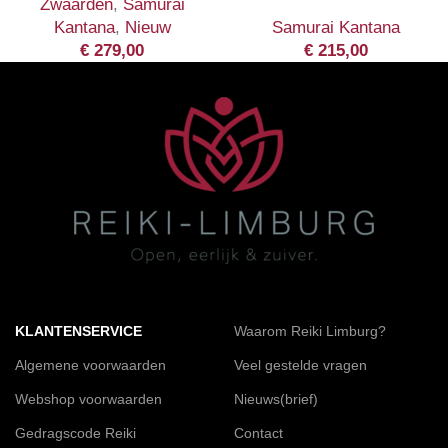
Zwaarden
,
Samurai
Kantana
,
Nieuw
Samurai Kantana
€
279,00
€
215,00
KLANTENSERVICE
Waarom Reiki Limburg?
Algemene voorwaarden
Veel gestelde vragen
Webshop voorwaarden
Nieuws(brief)
Gedragscode Reiki
Contact