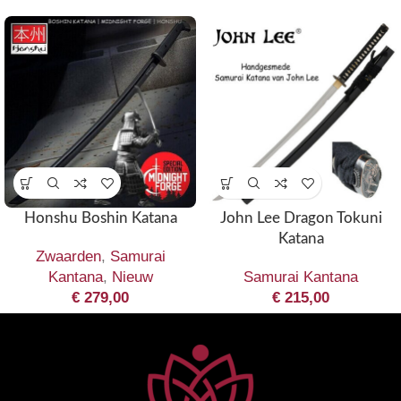
Honshu Boshin Katana
John Lee Dragon Tokuni
Katana
Zwaarden
,
Samurai
Kantana
,
Nieuw
Samurai Kantana
€
279,00
€
215,00