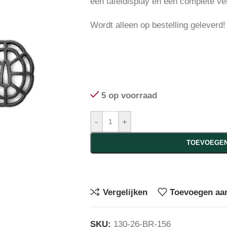
een tafeldisplay en een complete ve
Wordt alleen op bestelling geleverd!
5 op voorraad
-
+
TOEVOEGEN
Vergelijken
Toevoegen aan
SKU:
130-26-BR-156