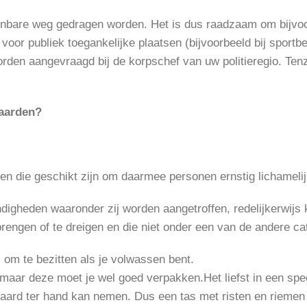
enbare weg gedragen worden. Het is dus raadzaam om bijvoo
or publiek toegankelijke plaatsen (bijvoorbeeld bij sportbe
orden aangevraagd bij de korpschef van uw politieregio. Tenz
waarden?
n die geschikt zijn om daarmee personen ernstig lichamelijk
digheden waaronder zij worden aangetroffen, redelijkerwijs
rengen of te dreigen en die niet onder een van de andere ca
 om te bezitten als je volwassen bent.
aar deze moet je wel goed verpakken.Het liefst in een speci
aard ter hand kan nemen. Dus een tas met risten en riemen o