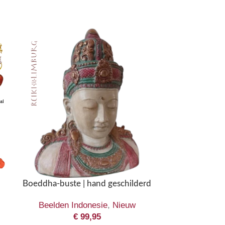
-50%
POPULAIR
Happy Buddha
5
Boeddha-buste | hand geschilderd
Beelden Ch
Beelden Indonesie
,
Nieuw
Aanb
€
99,95