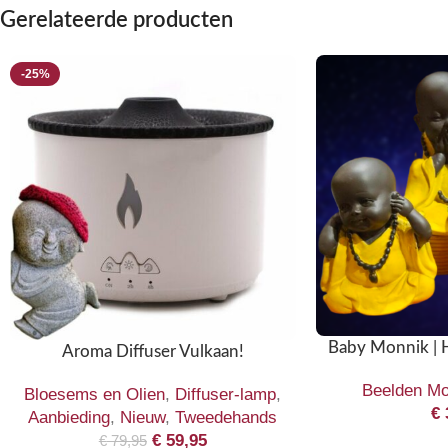
Gerelateerde producten
-25%
Baby Monnik | 
Aroma Diffuser Vulkaan!
Beelden Mo
Bloesems en Olien
,
Diffuser-lamp
,
€
Aanbieding
,
Nieuw
,
Tweedehands
€
59,95
€
79,95