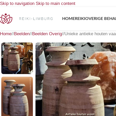
Skip to navigation
Skip to main content
HOME
REIKI
OVERIGE BEHA
Home
/
Beelden
/
Beelden Overig
/
Unieke antieke houten vaa