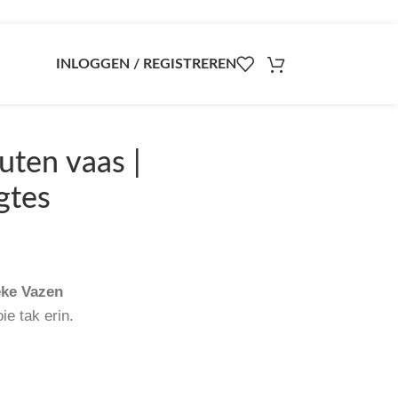
INLOGGEN / REGISTREREN
uten vaas |
gtes
eke Vazen
ie tak erin.