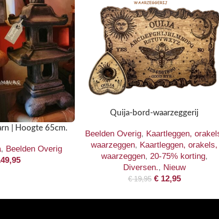
NIEUW
Quija-bord-waarzeggerij
arn | Hoogte 65cm.
Beelden Overig
,
Kaartleggen, orakel
waarzeggen
,
Kaartleggen, orakels,
a
,
Beelden Overig
waarzeggen
,
20-75% korting
,
49,95
Diversen.
,
Nieuw
€
12,95
€
19,95