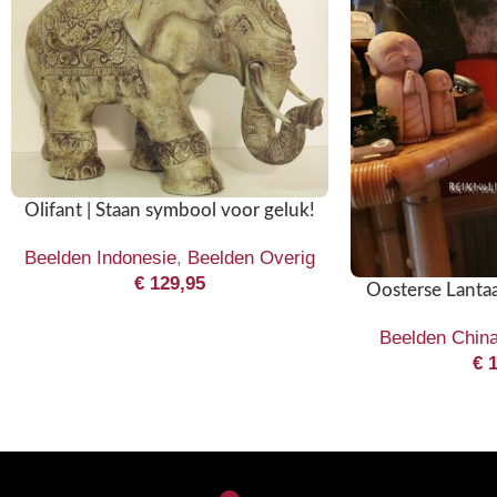
Olifant | Staan symbool voor geluk!
Beelden Indonesie
,
Beelden Overig
€
129,95
Oosterse Lanta
Beelden Chin
€
1