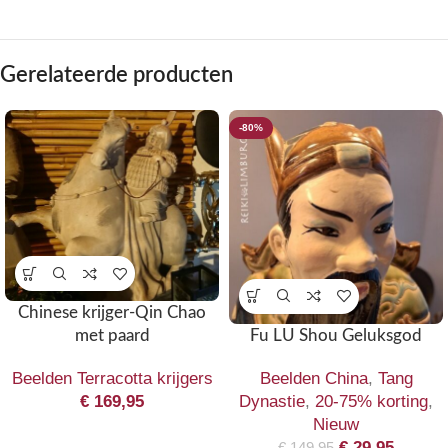
Gerelateerde producten
-80%
Chinese krijger-Qin Chao
Fu LU Shou Geluksgod
met paard
Beelden China
,
Tang
Beelden Terracotta krijgers
Dynastie
,
20-75% korting
,
€
169,95
Nieuw
€
29,95
€
149,95