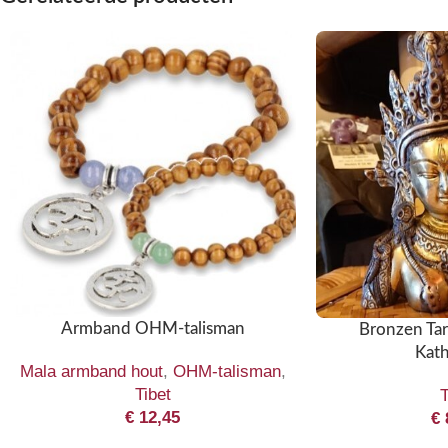
Armband OHM-talisman
Bronzen Tar
Kat
Mala armband hout
,
OHM-talisman
,
Tibet
T
€
12,45
€