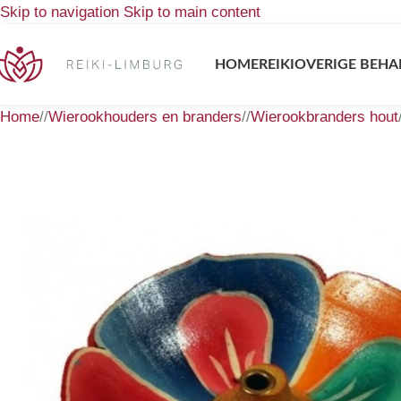
Skip to navigation
Skip to main content
HOME
REIKI
OVERIGE BEHA
Home
/
Wierookhouders en branders
/
Wierookbranders hout