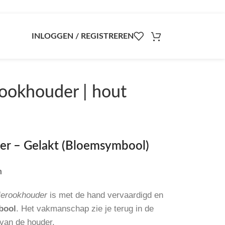
INLOGGEN / REGISTREREN
rookhouder | hout
er – Gelakt (Bloemsymbool)
m
ierookhouder
is met de hand vervaardigd en
bool
. Het vakmanschap zie je terug in de
 van de houder.