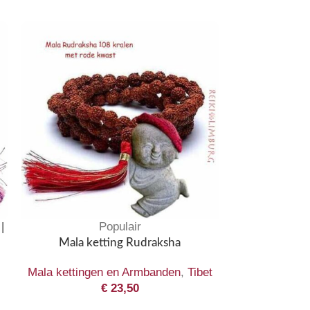
Populair
|
Mala Lapis L
Mala ketting Rudraksha
Mala kettingen en Armbanden
,
Tibet
Mala kett
€
23,50