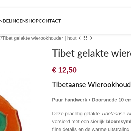
NDELINGEN
SHOP
CONTACT
/
Tibet gelakte wierookhouder | hout
Tibet gelakte wie
€
12,50
Tibetaanse Wierookhoud
Puur handwerk • Doorsnede 10 c
Deze prachtig gelakte
Tibetaanse w
versierd met een sierlijk
bloemsym
fijne details en de warme uitstraling