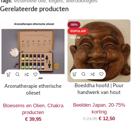
Tags:
essentiële olie
,
kegels
,
wierookkegels
Gerelateerde producten
-50%
POPULAIR
NIEUW
Boeddha hoofd | Puur
Aromatherapie etherische
handwerk van hout
olieset
Beelden Japan
,
20-75%
Bloesems en Olien
,
Chakra
korting
producten
€
12,50
€
24,95
€
39,95