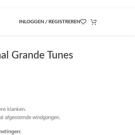
INLOGGEN / REGISTREREN
nal Grande Tunes
re klanken.
aal afgestemde windgongen.
fmetingen: