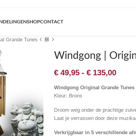
NDELINGEN
SHOP
CONTACT
nal Grande Tunes
Windgong | Origi
€
49,95
-
€
135,00
Windgong Original Grande Tunes
Kleur: Brons
Droom weg onder de prachtige zuive
Laat je verrassen door deze muzik
vergroten
Verkrijgbaar in 5 verschillende a