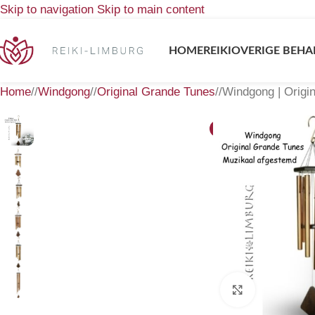
Skip to navigation
Skip to main content
HOME
REIKI
OVERIGE BEHA
Home
/
Windgong
/
Original Grande Tunes
/
Windgong | Origi
-25%
Klik om te 