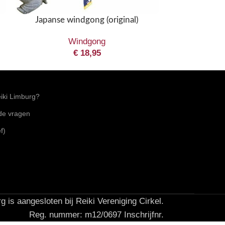
€
52,
Japanse windgong (original)
Windgong
€
18,95
ki Limburg?
lde vragen
f)
g is aangesloten bij Reiki Vereniging Cirkel.
Reg. nummer: m12/0697 Inschrijfnr.