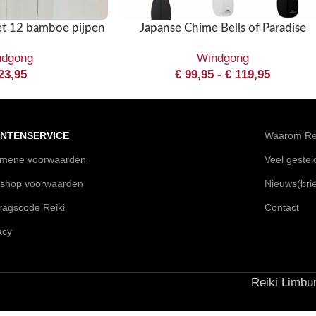
Japanse Chime Bells of Paradise
t 12 bamboe pijpen
Windgong
ndgong
€
99,95
-
€
119,95
23,95
NTENSERVICE
Waarom Rei
emene voorwaarden
Veel geste
shop voorwaarden
Nieuws(brie
agscode Reiki
Contact
acy
Reiki Limbur