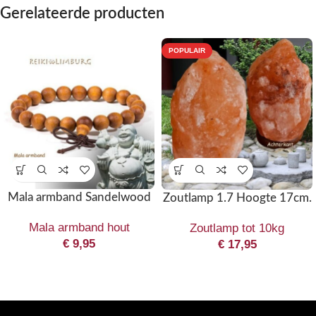
Gerelateerde producten
POPULAIR
Mala armband Sandelwood
Zoutlamp 1.7 Hoogte 17cm.
Mala armband hout
Zoutlamp tot 10kg
€
9,95
€
17,95