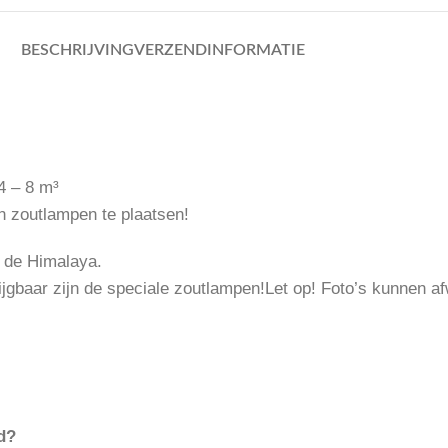
BESCHRIJVING
VERZENDINFORMATIE
4 – 8 m³
en zoutlampen te plaatsen!
t de Himalaya.
rijgbaar zijn de speciale zoutlampen!Let op! Foto’s kunnen af
d?