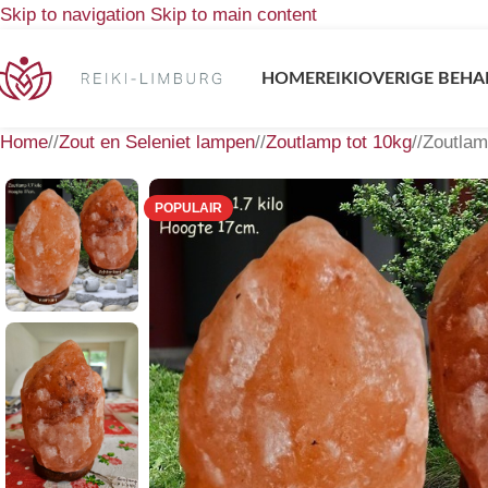
Skip to navigation
Skip to main content
HOME
REIKI
OVERIGE BEHA
Home
/
Zout en Seleniet lampen
/
Zoutlamp tot 10kg
/
Zoutlam
POPULAIR