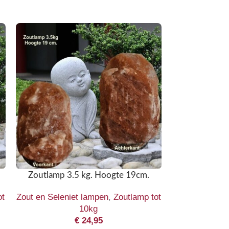
Zoutlamp 3.5 kg. Hoogte 19cm.
Zoutlamp 
ot
Zout en Seleniet lampen
,
Zoutlamp tot
Zout en Seleni
10kg
€
24,95