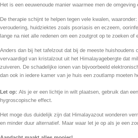
Het is een eeuwenoude manier waarmee men de omgeving én
De therapie schijnt te helpen tegen vele kwalen, waaronder:
veroudering, huidziektes zoals psoriasis en eczeem, oorinfec
lange na niet alle redenen om een zoutgrot op te zoeken of
Anders dan bij het tafelzout dat bij de meeste huishouden
vervaardigd van kristalzout uit het Himalayagebergte dat m
zuiveren. De schadelijke ionen van bijvoorbeeld elektronisch
dan ook in iedere kamer van je huis een zoutlamp moeten h
Let op:
Als je er een lichtje in wilt plaatsen, gebruik dan 
hygroscopische effect.
Het moge dus duidelijk zijn dat Himalayazout wonderen verri
en minder duur alternatief. Maar waar let je op als je een z
Aandacht maakt alles mooier!