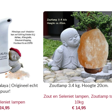
laya | Origineel echt
Zoutlamp 3.4 kg. Hoogte 20cm.
 puur!
Zout en Seleniet lampen
,
Zoutlamp t
leniet lampen
10kg
24,95
€
14,95