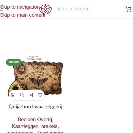
Home
/
Boeken
/
Enig
Skip to navigation
Kaartleggen, orakels, waarzeggen
resultaat
Skip to main content
-35%
NIEUW
Quija-bord-waarzeggerij
Beelden Overig
,
Kaartleggen, orakels,