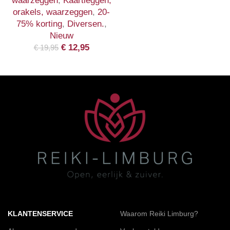
waarzeggen
,
Kaartleggen,
orakels, waarzeggen
,
20-
75% korting
,
Diversen.
,
Nieuw
€
12,95
€
19,95
KLANTENSERVICE
Waarom Reiki Limburg?