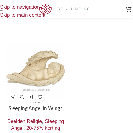
Home
/
Producten getagged “angel”
Enig resultaat
Skip to navigation
Skip to main content
-57%
Sleeping Angel in Wings
Beelden Religie
,
Sleeping
Angel
,
20-75% korting