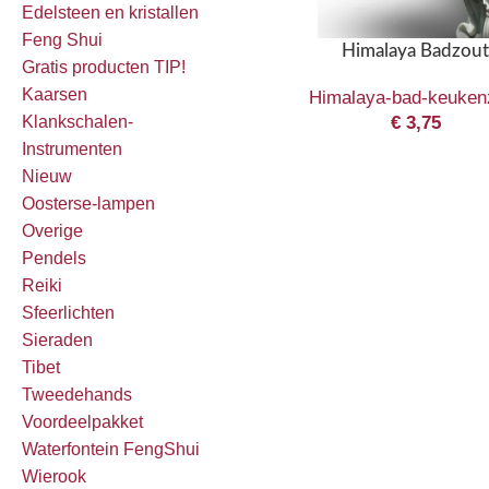
Edelsteen en kristallen
Feng Shui
Himalaya Badzou
Gratis producten TIP!
Kaarsen
Himalaya-bad-keuken
€
3,75
Klankschalen-
Instrumenten
Nieuw
Oosterse-lampen
Overige
Pendels
Reiki
Sfeerlichten
Sieraden
Tibet
Tweedehands
Voordeelpakket
Waterfontein FengShui
Wierook