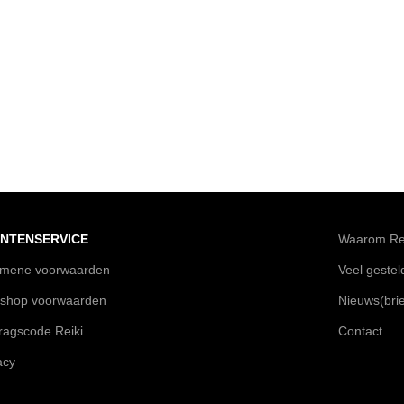
NTENSERVICE
Waarom Rei
emene voorwaarden
Veel geste
shop voorwaarden
Nieuws(brie
agscode Reiki
Contact
acy