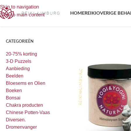
Home
/
Producten getagged “badzout”
Enig resultaat
Skip to navigation
HOME
REIKI
OVERIGE BEHA
Skip to main content
CATEGORIEËN
20-75% korting
3-D Puzzels
Aanbieding
Beelden
Bloesems en Olien
Boeken
Bonsai
Chakra producten
Chinese Potten-Vaas
Diversen.
Dromenvanger