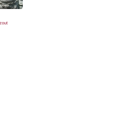
t
zout