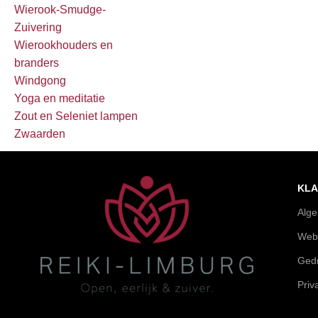
Wierook-Smudge-
Zuivering
Wierookhouders en
branders
Windgong
Yoga en meditatie
Zout en Seleniet lampen
Zwaarden
KLA
Alg
Web
Gedr
Priv