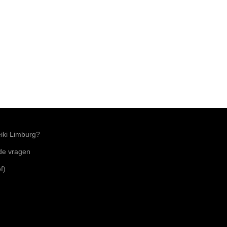
ki Limburg?
lde vragen
f)