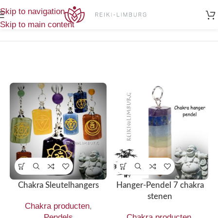
Home
/
Toont alle 2
Skip to navigation
Producten getagged “chakra hanger”
resultaten
Skip to main content
Chakra Sleutelhangers
Hanger-Pendel 7 chakra
stenen
Chakra producten
,
Pendels
Chakra producten
,