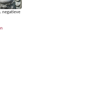
a. negatieve
en