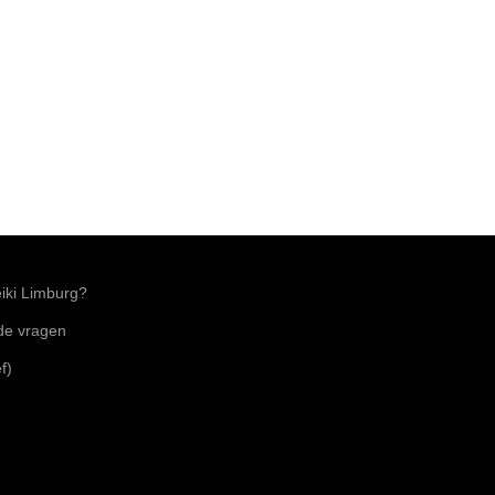
ki Limburg?
lde vragen
f)