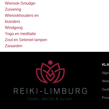
Wierook-Smudge-
Zuivering
Wierookhouders en
branders
Windgong
Yoga en meditatie
Zout en Seleniet lampen
Zwaarden
KLA
Alg
Web
Gedr
Priv