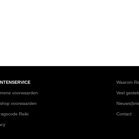
NTENSERVICE
Waarom Rei
emene voorwaarden
Veel geste
shop voorwaarden
Nieuws(brie
agscode Reiki
Contact
acy