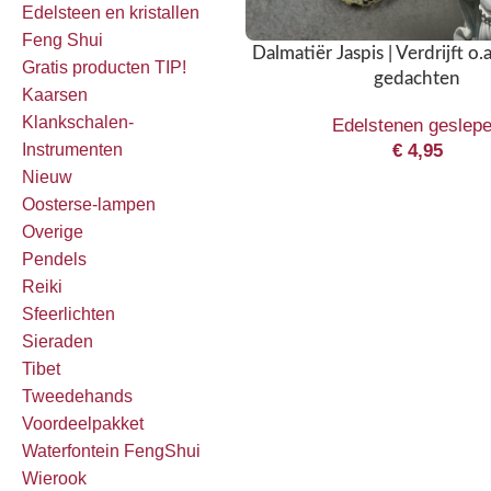
Edelsteen en kristallen
Feng Shui
Dalmatiër Jaspis | Verdrijft o.
Gratis producten TIP!
gedachten
Kaarsen
Klankschalen-
Edelstenen geslep
€
4,95
Instrumenten
Nieuw
Oosterse-lampen
Overige
Pendels
Reiki
Sfeerlichten
Sieraden
Tibet
Tweedehands
Voordeelpakket
Waterfontein FengShui
Wierook