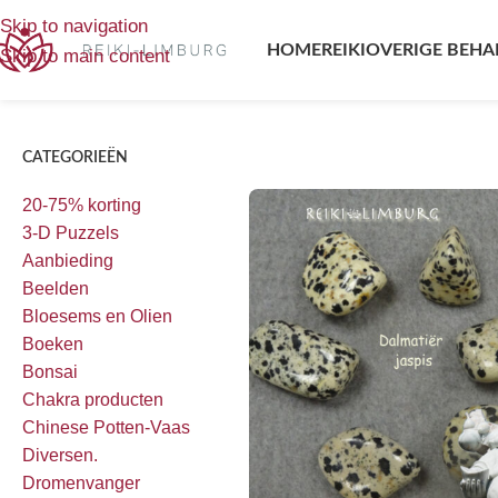
Home
/
Producten getagged “Dalmatiër Jaspis”
Enig resulta
Skip to navigation
HOME
REIKI
OVERIGE BEHA
Skip to main content
CATEGORIEËN
20-75% korting
3-D Puzzels
Aanbieding
Beelden
Bloesems en Olien
Boeken
Bonsai
Chakra producten
Chinese Potten-Vaas
Diversen.
Dromenvanger