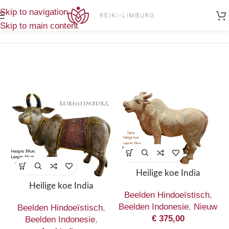
Home
/
Toont alle 2
Skip to navigation
Producten getagged “India”
resultaten
Skip to main content
Heilige koe India
Heilige koe India
Beelden Hindoeïstisch
,
Beelden Indonesie
,
Nieuw
Beelden Hindoeïstisch
,
€
375,00
Beelden Indonesie
,