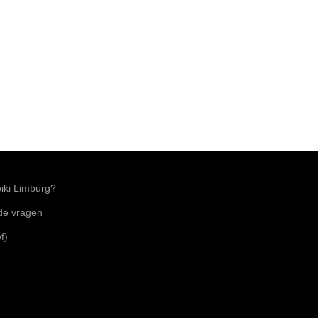
ki Limburg?
lde vragen
f)