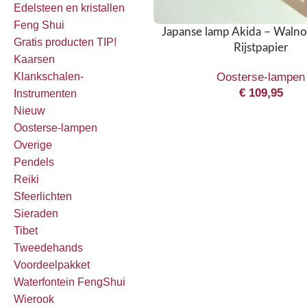
Edelsteen en kristallen
Feng Shui
Japanse lamp Akida – Waln
Gratis producten TIP!
Rijstpapier
Kaarsen
Oosterse-lampen
Klankschalen-
€
109,95
Instrumenten
Nieuw
Oosterse-lampen
Overige
Pendels
Reiki
Sfeerlichten
Sieraden
Tibet
Tweedehands
Voordeelpakket
Waterfontein FengShui
Wierook