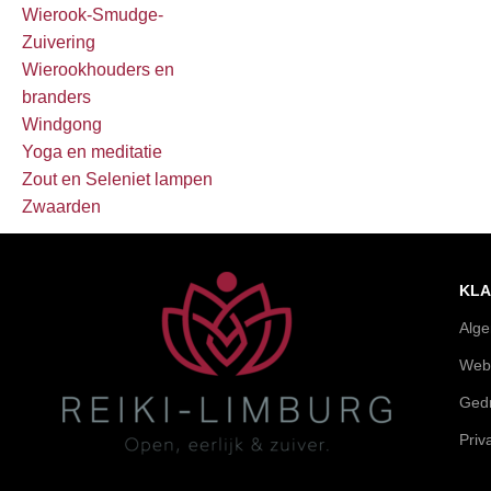
Wierook-Smudge-
Zuivering
Wierookhouders en
branders
Windgong
Yoga en meditatie
Zout en Seleniet lampen
Zwaarden
KLA
Alg
Web
Gedr
Priv