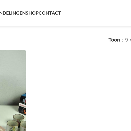
 30 cm”
Enig resultaat
NDELINGEN
SHOP
CONTACT
Toon
9