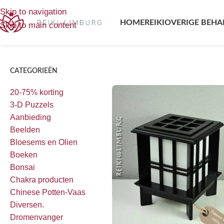
Home
/
Producten getagged “Japanse lamp - Akida Black -
Skip to navigation
HOME
REIKI
OVERIGE BEHA
Skip to main content
CATEGORIEËN
20-75% korting
3-D Puzzels
Aanbieding
Beelden
Bloesems en Olien
Boeken
Bonsai
Chakra producten
Chinese Potten-Vaas
Diversen.
Dromenvanger