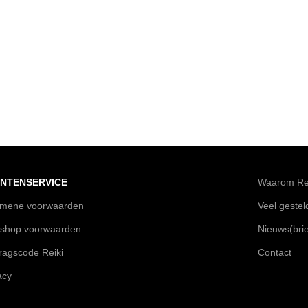
NTENSERVICE
Waarom Rei
emene voorwaarden
Veel geste
shop voorwaarden
Nieuws(brie
agscode Reiki
Contact
acy