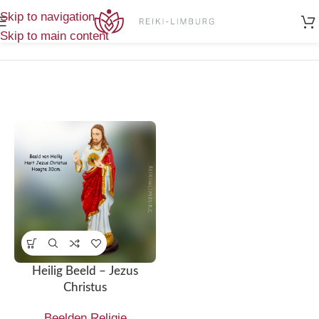
Home
/
Enig
Skip to navigation
Producten getagged “Jezus Christus”
resultaat
Skip to main content
Heilig Beeld – Jezus
Christus
Beelden Religie